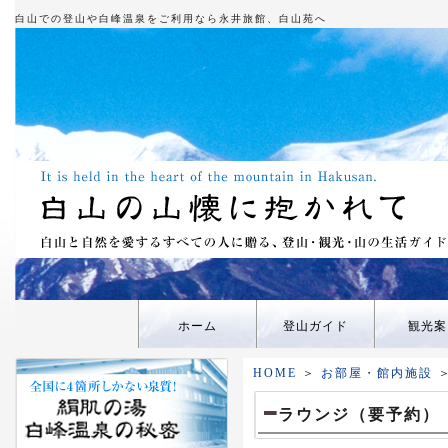
白山での登山や白峰温泉をご利用なら永井旅館、白山苑へ
ホーム
登山ガイド
観光案
HOME
＞
お部屋・館内施設
ラウンジ（要予約）