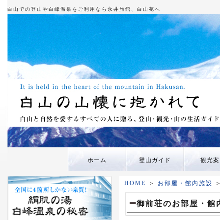
白山での登山や白峰温泉をご利用なら永井旅館、白山苑へ
ホーム
登山ガイド
観光案
HOME
＞
お部屋・館内施設
＞
御前荘のお部屋・館