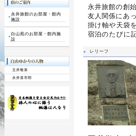
永井旅館の創
永井旅館のお部屋・館内
友人関係にあ
施設
掛け軸や天袋
宿泊のたびに
白山苑のお部屋・館内施
設
レリーフ
玉井敬泉
永井喜市郎