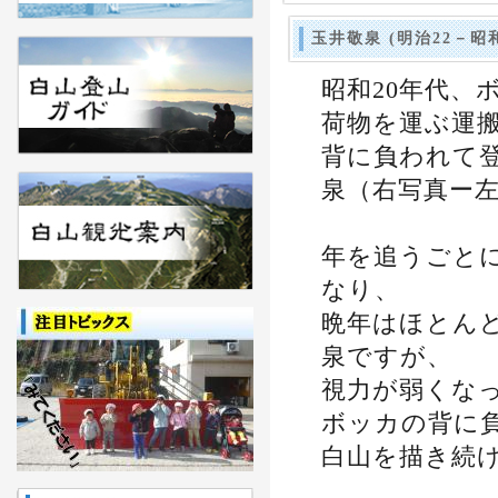
玉井敬泉 (明治22－昭和
昭和20年代、
荷物を運ぶ運
背に負われて
泉（右写真ー
年を追うごと
なり、
晩年はほとん
泉ですが、
視力が弱くな
ボッカの背に
白山を描き続