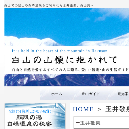
白山での登山や白峰温泉をご利用なら永井旅館、白山苑へ
ホーム
登山ガイド
観光案
HOME
＞ 玉井敬
玉井敬泉