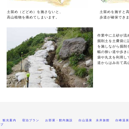
土留め（どどめ）を施さないと、
土留めを施すと
高山植物を痛めてしまいます。
歩道が確保でき
作業中に土砂が流
掘削土を土嚢袋に
を施しながら掘削
幅の狭い道や歩き
袋や丸太を利用し
道からはみ出て高
観光案内
宿泊プラン
お部屋・館内施設
白山温泉 永井旅館
白峰温
ップ