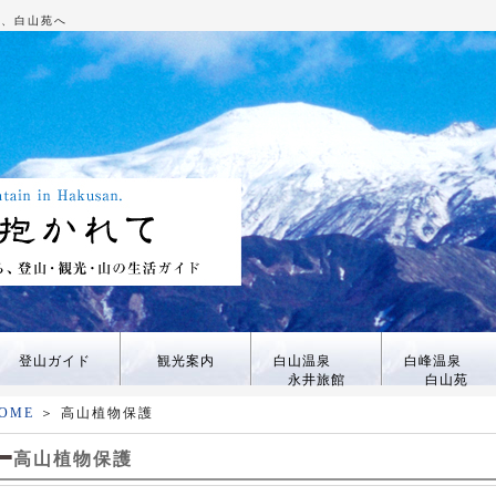
館、白山苑へ
登山ガイド
観光案内
白山温泉
白峰温泉
永井旅館
白山苑
OME
＞ 高山植物保護
高山植物保護